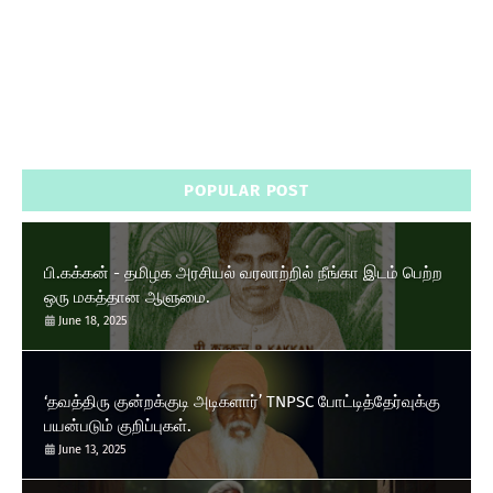
POPULAR POST
பி.கக்கன் - தமிழக அரசியல் வரலாற்றில் நீங்கா இடம் பெற்ற
ஒரு மகத்தான ஆளுமை.
June 18, 2025
‘தவத்திரு குன்றக்குடி அடிகளார்’ TNPSC போட்டித்தேர்வுக்கு
பயன்படும் குறிப்புகள்.
June 13, 2025