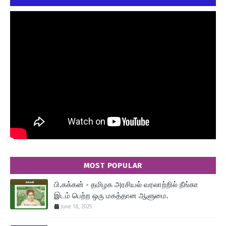
MOST POPULAR
பி.கக்கன் - தமிழக அரசியல் வரலாற்றில் நீங்கா
இடம் பெற்ற ஒரு மகத்தான ஆளுமை.
June 18, 2025