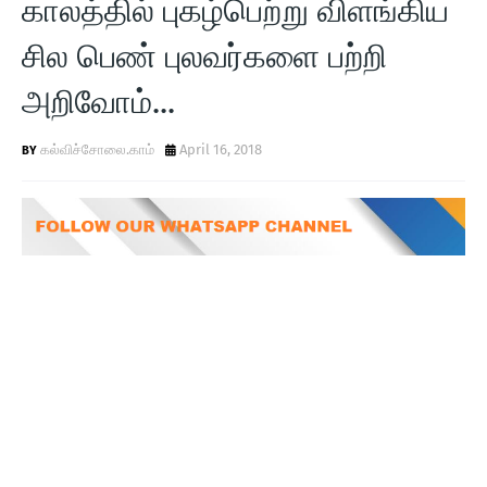
காலத்தில் புகழ்பெற்று விளங்கிய
T
சில பெண் புலவர்களை பற்றி
S
அறிவோம்...
கல்விச்சோலை.காம்
April 16, 2018