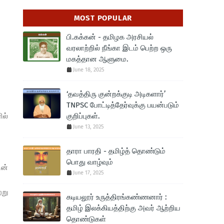
MOST POPULAR
பி.கக்கன் - தமிழக அரசியல்
வரலாற்றில் நீங்கா இடம் பெற்ற ஒரு
மகத்தான ஆளுமை.
June 18, 2025
‘தவத்திரு குன்றக்குடி அடிகளார்’
TNPSC போட்டித்தேர்வுக்கு பயன்படும்
ில்
குறிப்புகள்.
June 13, 2025
தாரா பாரதி - தமிழ்த் தொண்டும்
பொது வாழ்வும்
டன்
June 17, 2025
்று
கடியலூர் உருத்திரங்கண்ணனார் :
தமிழ் இலக்கியத்திற்கு அவர் ஆற்றிய
தொண்டுகள்