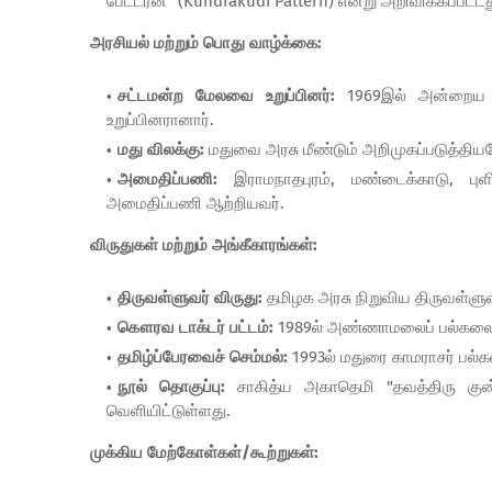
பேட்டர்ன்" (Kundrakudi Pattern) என்று அறிவிக்கப்பட்டத
அரசியல் மற்றும் பொது வாழ்க்கை:
சட்டமன்ற மேலவை உறுப்பினர்:
1969இல் அன்றைய மு
உறுப்பினரானார்.
மது விலக்கு:
மதுவை அரசு மீண்டும் அறிமுகப்படுத்தியப
அமைதிப்பணி:
இராமநாதபுரம், மண்டைக்காடு, புள
அமைதிப்பணி ஆற்றியவர்.
விருதுகள் மற்றும் அங்கீகாரங்கள்:
திருவள்ளுவர் விருது:
தமிழக அரசு நிறுவிய திருவள்ளுவ
கௌரவ டாக்டர் பட்டம்:
1989ல் அண்ணாமலைப் பல்கலைக்
தமிழ்ப்பேரவைச் செம்மல்:
1993ல் மதுரை காமராசர் பல்க
நூல் தொகுப்பு:
சாகித்ய அகாதெமி "தவத்திரு குன்ற
வெளியிட்டுள்ளது.
முக்கிய மேற்கோள்கள்/கூற்றுகள்: