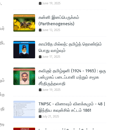
்.
June 19, 2025
கன்னி இனப்பெருக்கம்
(Parthenogenesis)
வர்
June 13, 2025
தி,
காயிதே மில்லத்: தமிழ்த் தொண்டும்
பொது வாழ்வும்
June 17, 2025
கவிஞர் தமிழ்ஒளி (1924 - 1965) : ஒரு
பன்முகப் படைப்பாளி மற்றும் சமூக
ும்
சீர்திருத்தவாதி
June 19, 2025
்ற
TNPSC - வினாவும் விளக்கமும் - 48 |
ாதி
இந்திய கவுன்சில் சட்டம் 1861
July 21, 2025
ுடி