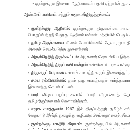
குன்றக்குடி இளைய ஆதீனமாகப் பதவி ஏற்றபின் து.ச.
ஆன்மீகப் பணிகள் மற்றும் சமூக சீர்திருத்தங்கள்:
குன்றக்குடி ஆதீனம்:
குன்றக்குடி திருவண்ணாமலை 
பொறுப்பேற்றதிலிருந்து ஆதீனம் மக்கள் மத்தியில் பெரும் 
தமிழ் அருச்சனை:
சிவன் கோயில்களில் தேவாரமும் தி
அதைச் செயல்படுத்த முனைந்தார்.
அருள்நெறித் திருக்கூட்டம்:
அடிகளார் தொடங்கிய இந்த இ
அருள்நெறித் திருப்பணி மன்றம்:
கல்வியைப் பரவலாக்கும
திருவருட் பேரவை:
எல்லாச் சமயத்தினரும் இணைந்தும், 
சமய நல்லிணக்கம்:
தாம் ஒரு சமயத்தைச் சார்ந்தவராய
இணைந்து செயல்பட்டவர்.
பாரி விழா:
பறம்புமலையில் 'பாரி விழா'வைத் தொ
தமிழறிஞர்களைக் கௌரவித்தார்.
சமூக சமத்துவம்:
1967 இல்
திருப்புத்தூர் தமிழ்ச
வேறுபாடு இன்றி நுழைந்து வழிபாடு செய்வது' எனத் தீர்
குன்றக்குடி
மாதிரி கிராமம்:
குன்றக்குடியில் அடிகள