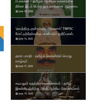
பி.கக்கன் - தமிழக அரசியல் வரலாற்றில்
நீங்கா இடம் பெற்ற ஒரு மகத்தான ஆளுமை.
June 18, 2025
‘தவத்திரு குன்றக்குடி அடிகளார்’ TNPSC
போட்டித்தேர்வுக்கு பயன்படும் குறிப்புகள்.
June 13, 2025
தாரா பாரதி - தமிழ்த் தொண்டும் பொது
வாழ்வும்
June 17, 2025
கடியலூர் உருத்திரங்கண்ணனார் : தமிழ்
இலக்கியத்திற்கு அவர் ஆற்றிய தொண்டுகள்
June 19, 2025