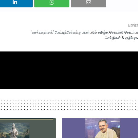
NEWE
‘கண்ணதாசன்’ போட்டித்தேர்வுக்கு பயன்படும் தமிழ்த் தொண்டு தொடர்ப
செய்திகள் & குறிப்புக