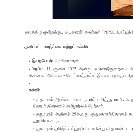
‘தவத்திரு குன்றக்குடி அடிகளார்’ அவர்கள் TNPSC போட்டித்த
தனிப்பட்ட வாழ்க்கை மற்றும் கல்வி:
இயற்பெயர்:
அரங்கநாதன்
பிறப்பு:
11 சூலை 1925 அன்று மயிலாடுதுறையை அடுத்த 
சீனிவாசம்பிள்ளை - சொர்ணத்தாச்சி இணையருக்குப் பிறந
கல்வி:
சிதம்பரம் அண்ணாமலை நகரில் வசித்து, ரா.பி. சேத
தொடர்புகொண்டு தமிழார்வம் பெற்றார்.
தருமபுரம் ஆதீனம் 25ஆவது குருமகாசந்நிதானம் கய
துறவியானார்.
தருமபுரம் தமிழ்க் கல்லூரியில் பயின்று வித்வான் பட்டம